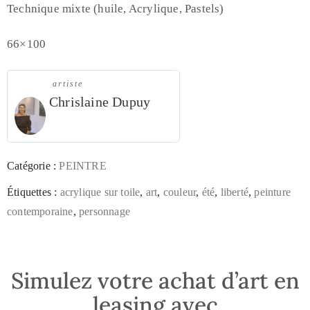
Technique mixte (huile, Acrylique, Pastels)
66×100
artiste
Chrislaine Dupuy
Catégorie :
PEINTRE
Étiquettes :
acrylique sur toile
,
art
,
couleur
,
été
,
liberté
,
peinture
contemporaine
,
personnage
Simulez votre achat d’art en
leasing avec