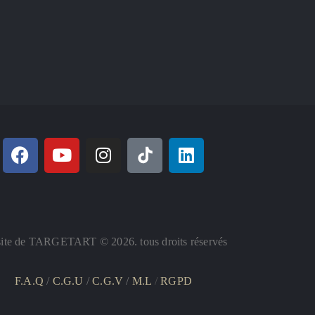
ite de TARGETART © 2026. tous droits réservés
F.A.Q
/
C.G.U
/
C.G.V
/
M.L
/
RGPD