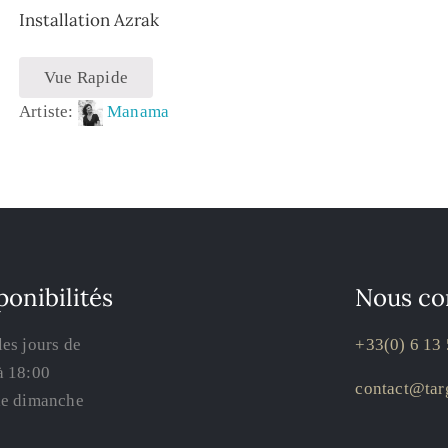
Installation Azrak
Vue Rapide
Artiste:
Manama
ponibilités
Nous co
les jours de
+33(0) 6 13 
à 18:00
contact@targ
le dimanche