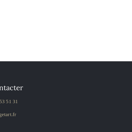
ntacter
53 51 31
etart.fr