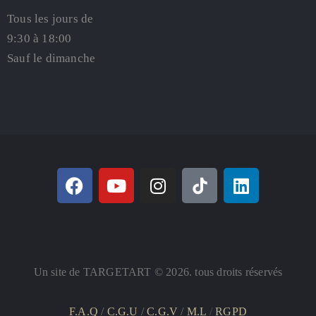
Tous les jours de
9:30 à 18:00
Sauf le dimanche
Un site de TARGETART © 2026. tous droits réservés
F.A.Q
/
C.G.U
/
C.G.V
/
M.L
/
RGPD