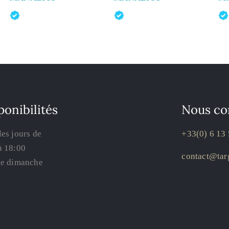
ponibilités
Nous co
les jours de
+33(0) 6 13 
à 18:00
contact@targ
le dimanche