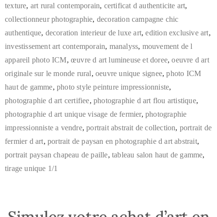
texture
,
art rural contemporain
,
certificat d authenticite art
,
collectionneur photographie
,
decoration campagne chic
authentique
,
decoration interieur de luxe art
,
edition exclusive art
,
investissement art contemporain
,
manalyss
,
mouvement de l
appareil photo ICM
,
œuvre d art lumineuse et doree
,
oeuvre d art
originale sur le monde rural
,
oeuvre unique signee
,
photo ICM
haut de gamme
,
photo style peinture impressionniste
,
photographie d art certifiee
,
photographie d art flou artistique
,
photographie d art unique visage de fermier
,
photographie
impressionniste a vendre
,
portrait abstrait de collection
,
portrait de
fermier d art
,
portrait de paysan en photographie d art abstrait
,
portrait paysan chapeau de paille
,
tableau salon haut de gamme
,
tirage unique 1/1
Simulez votre achat d’art en