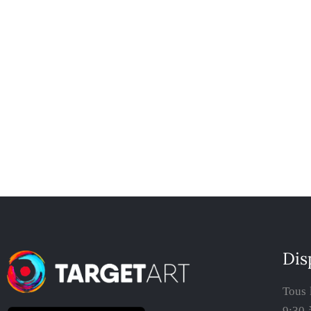
Dis
Tous 
9:30 