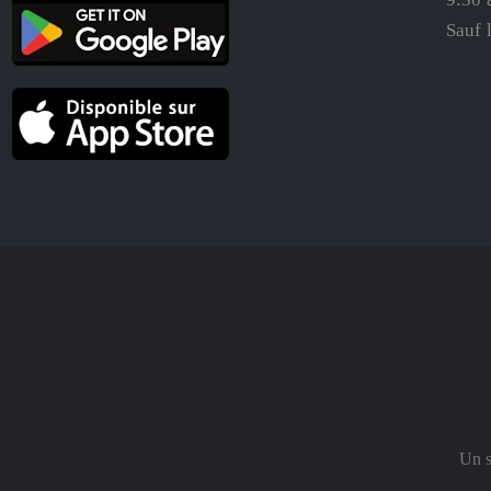
Sauf 
Un s