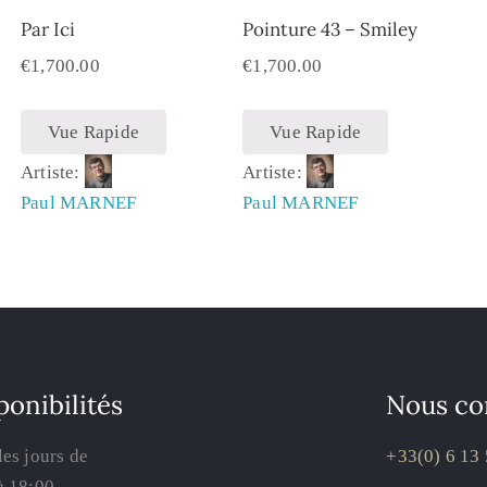
Par Ici
Pointure 43 – Smiley
€
1,700.00
€
1,700.00
Vue Rapide
Vue Rapide
Artiste:
Artiste:
Paul MARNEF
Paul MARNEF
ponibilités
Nous co
les jours de
+33(0) 6 13 
à 18:00