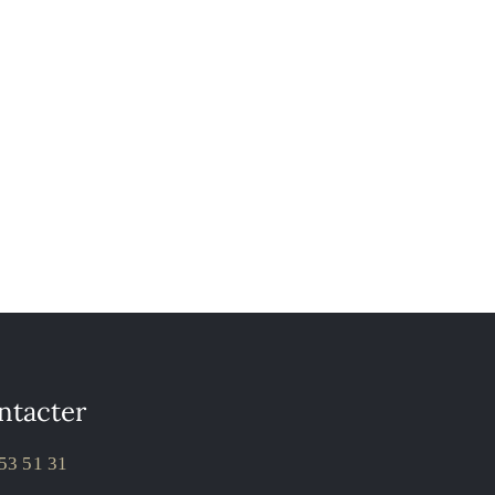
ntacter
53 51 31