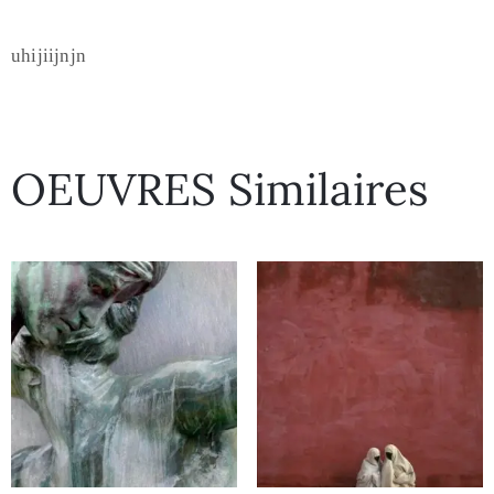
uhijiijnjn
OEUVRES Similaires