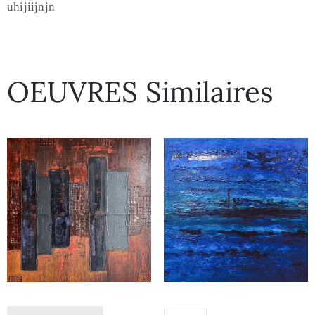
uhijiijnjn
OEUVRES Similaires