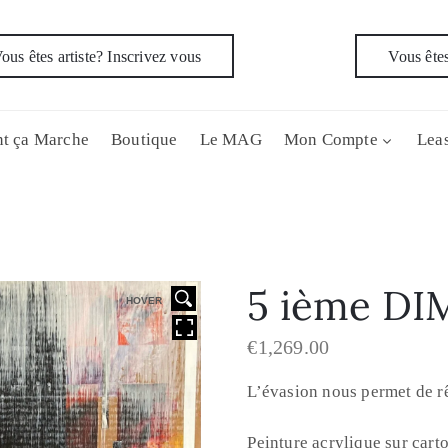
ous êtes artiste? Inscrivez vous
Vous êtes
t ça Marche
Boutique
Le MAG
Mon Compte
Leas
5 ième D
HOVER
€
1,269.00
L’évasion nous permet de rê
Peinture acrylique sur carto