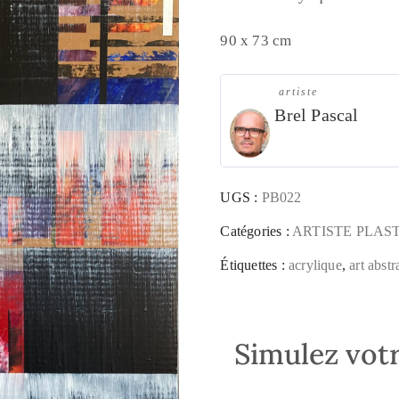
90 x 73 cm
artiste
Brel Pascal
UGS :
PB022
Catégories :
ARTISTE PLAS
Étiquettes :
acrylique
,
art abstr
Simulez votr