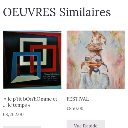
OEUVRES Similaires
» le p’tit bOn’hOmme et
FESTIVAL
… le temps «
€
850.00
€
8,262.00
Vue Rapide