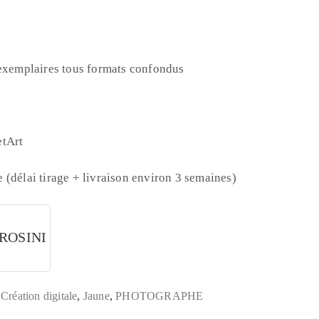
 exemplaires tous formats confondus
etArt
(délai tirage + livraison environ 3 semaines)
BROSINI
,
Création digitale
,
Jaune
,
PHOTOGRAPHE