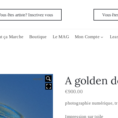
ous êtes artiste? Inscrivez vous
Vous êtes
t ça Marche
Boutique
Le MAG
Mon Compte
Leas
A golden 
HOVER
€
900.00
photographie numérique, tra
Impression sur toile