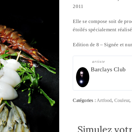
2011
Elle se compose soit de pro
étoilés spécialement réalis
Edition de 8 – Signée et nu
artiste
Barclays Club
Catégories :
Artfood
,
Couleur
,
Simulez votr