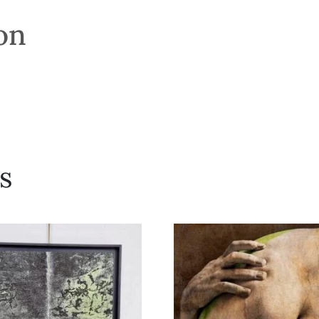
son
s