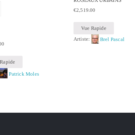
€
2,519.00
Vue Rapide
Artiste:
Brel Pascal
00
 Rapide
:
Patrick Moles