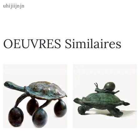
uhijiijnjn
OEUVRES Similaires