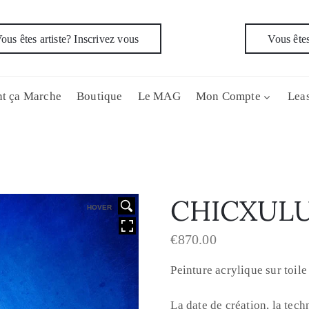
ous êtes artiste? Inscrivez vous
Vous êtes
t ça Marche
Boutique
Le MAG
Mon Compte
Leas
CHICXUL
HOVER
€
870.00
Peinture acrylique sur toil
La date de création, la tech