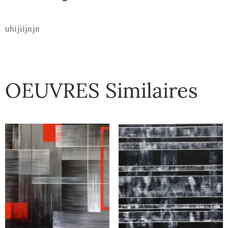
uhijiijnjn
OEUVRES Similaires