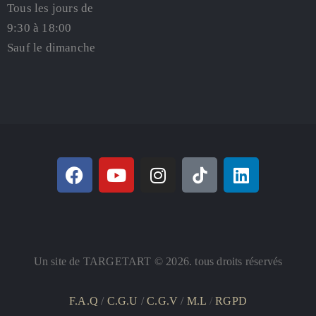
Tous les jours de
9:30 à 18:00
Sauf le dimanche
Un site de TARGETART © 2026. tous droits réservés
F.A.Q
/
C.G.U
/
C.G.V
/
M.L
/
RGPD