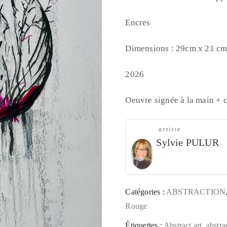
Encres
Dimensions : 29cm x 21 c
2026
Oeuvre signée à la main + c
artiste
Sylvie PULUR
Catégories :
ABSTRACTION
Rouge
Étiquettes :
Abstract art
,
abstra