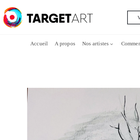
V
Accueil
A propos
Nos artistes
Commen