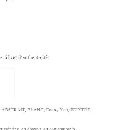
m
ertificat d’authenticité
,
ABSTRAIT
,
BLANC
,
Encre
,
Noir
,
PEINTRE
,
ct painting
,
art abstrait
,
art contemporain
,