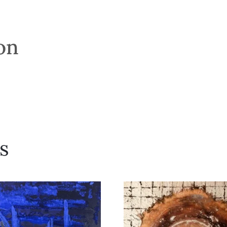
son
s