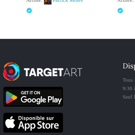
Artiste:
Patrick Moles
Artiste
Dis
Tous 
9:30 
Sauf 