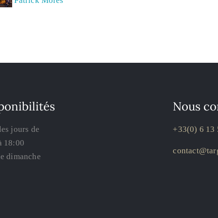
:
Patrick Moles
ponibilités
Nous co
les jours de
+33(0) 6 13 
à 18:00
contact@targ
le dimanche