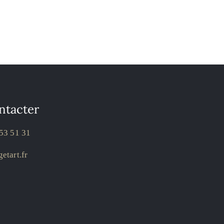
ntacter
53 51 31
etart.fr