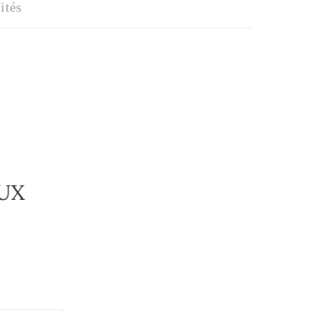
ités
AUX