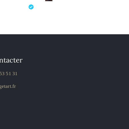
ntacter
53 51 31
etart.fr