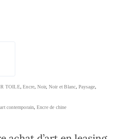
R TOILE
,
Encre
,
Noir
,
Noir et Blanc
,
Paysage
,
,
art contemporain
,
Encre de chine
e achat d’art en leasing