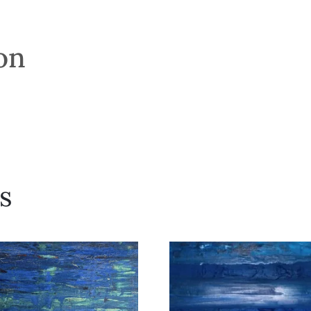
son
s