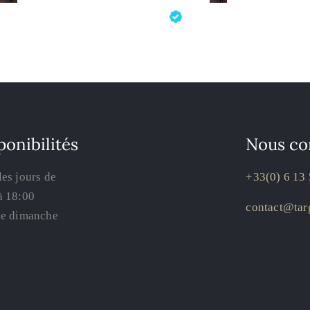
ponibilités
Nous co
les jours de
+33(0) 6 13 
à 18:00
contact@targ
le dimanche