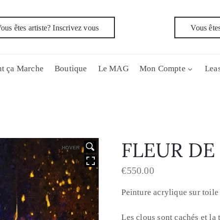
ous êtes artiste? Inscrivez vous
Vous êtes
t ça Marche
Boutique
Le MAG
Mon Compte
Leas
FLEUR D
HOVER
€
550.00
Peinture acrylique sur toil
Les clous sont cachés et la 