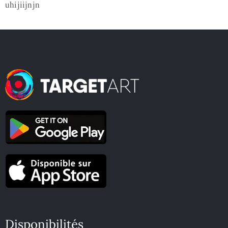
uhijiijnjn
Disponibilités