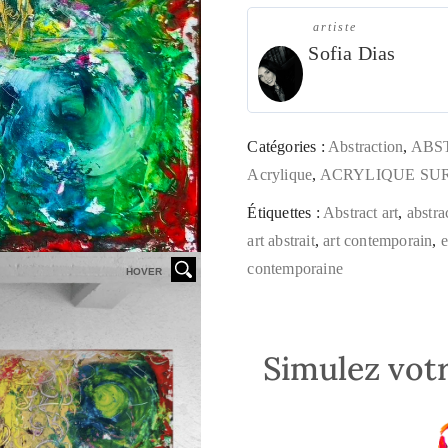
artiste
Sofia Dias
Catégories :
Abstraction
,
ABS
Acrylique
,
ACRYLIQUE SUR
Étiquettes :
Abstract art
,
abstra
art abstrait
,
art contemporain
,
e
contemporaine
HOVER
Simulez votr