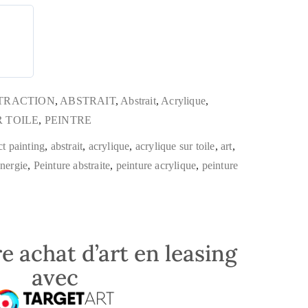
TRACTION
,
ABSTRAIT
,
Abstrait
,
Acrylique
,
 TOILE
,
PEINTRE
ct painting
,
abstrait
,
acrylique
,
acrylique sur toile
,
art
,
nergie
,
Peinture abstraite
,
peinture acrylique
,
peinture
e achat d’art en leasing
avec