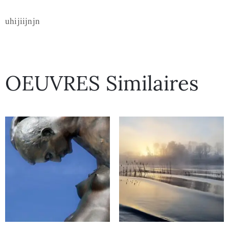
uhijiijnjn
OEUVRES Similaires