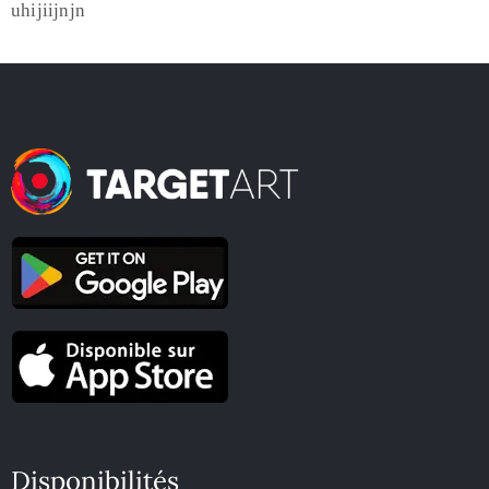
uhijiijnjn
Disponibilités