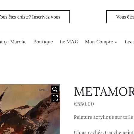
ous êtes artiste? Inscrivez vous
Vous êtes
t ça Marche
Boutique
Le MAG
Mon Compte
Leas
METAMOR
HOVER
€
550.00
Peinture acrylique sur toil
Clous cachés, tranche peinte