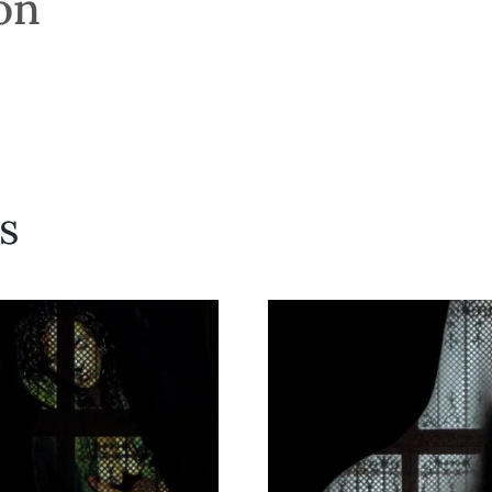
son
s