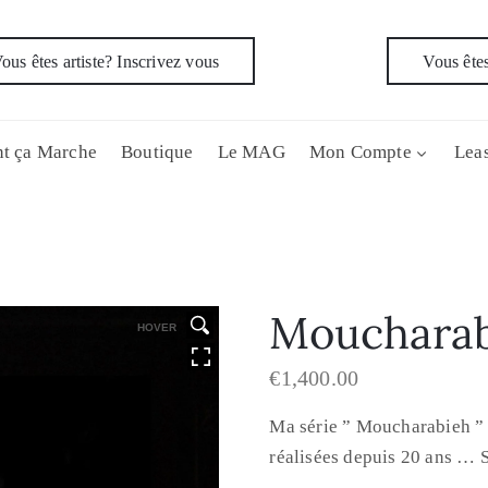
ous êtes artiste? Inscrivez vous
Vous êtes
t ça Marche
Boutique
Le MAG
Mon Compte
Leas
Moucharab
HOVER
€
1,400.00
Ma série ” Moucharabieh ” d
réalisées depuis 20 ans … S