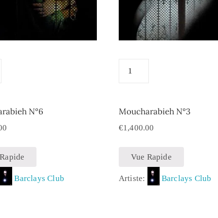
rabieh N°6
Moucharabieh N°3
00
€
1,400.00
 Rapide
Vue Rapide
:
Barclays Club
Artiste:
Barclays Club