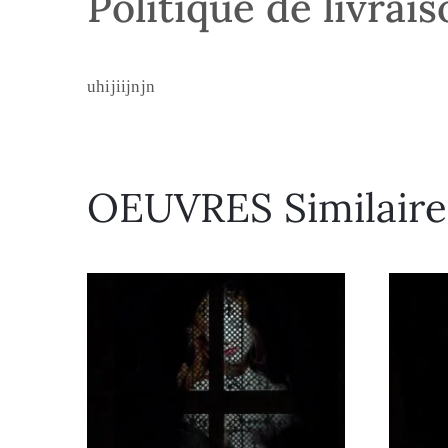
Politique de livrai
uhijiijnjn
OEUVRES Similaire