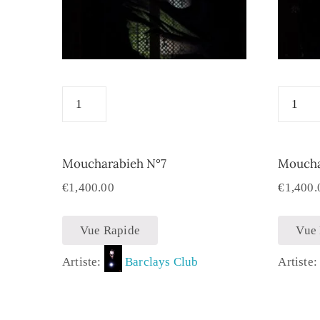
Moucharabieh N°7
Moucha
€
1,400.00
€
1,400.
Vue Rapide
Vue
Artiste:
Barclays Club
Artiste