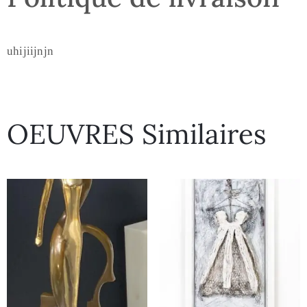
uhijiijnjn
OEUVRES Similaires