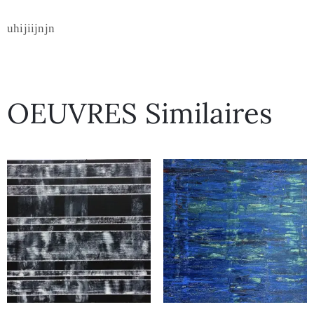
uhijiijnjn
OEUVRES Similaires