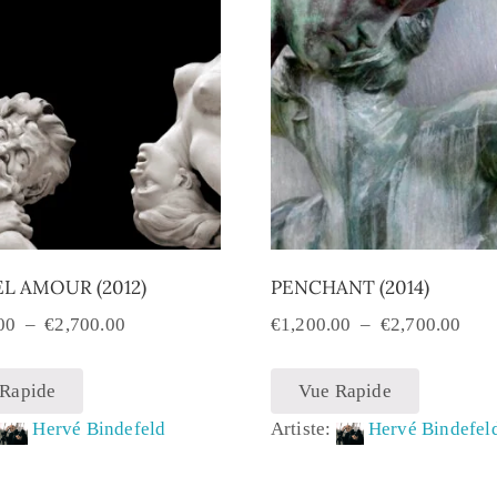
L AMOUR (2012)
PENCHANT (2014)
00
–
€
2,700.00
€
1,200.00
–
€
2,700.00
 Rapide
Vue Rapide
:
Hervé Bindefeld
Artiste:
Hervé Bindefel