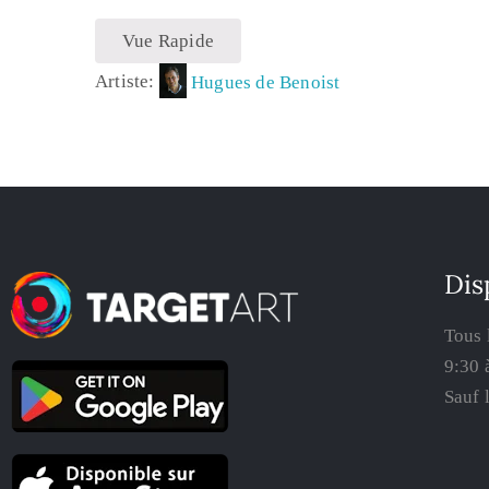
Vue Rapide
Artiste:
Hugues de Benoist
Dis
Tous 
9:30 
Sauf 