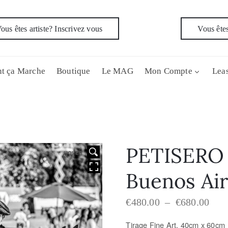
ous êtes artiste? Inscrivez vous
Vous êtes
t ça Marche
Boutique
Le MAG
Mon Compte
Leas
PETISERO 
HOVER
Buenos Ai
€
480.00
–
€
680.00
Tirage Fine Art, 40cm x 60c