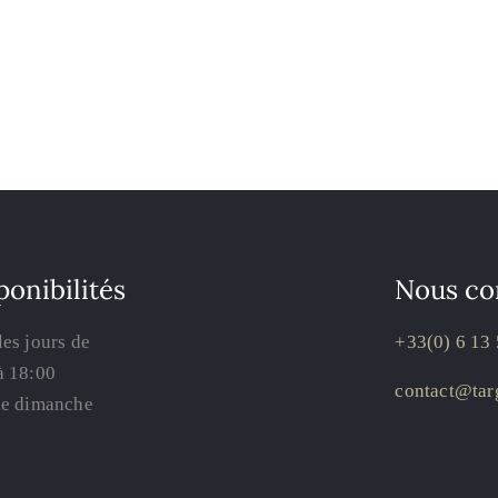
ponibilités
Nous co
les jours de
+33(0) 6 13 
à 18:00
contact@targ
le dimanche