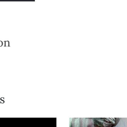
son
s