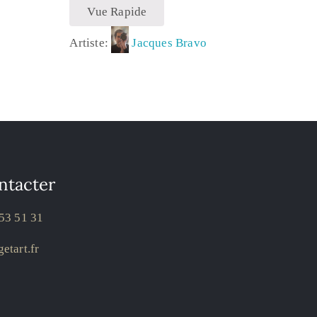
Vue Rapide
Artiste:
Jacques Bravo
ntacter
53 51 31
etart.fr