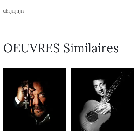
uhijiijnjn
OEUVRES Similaires