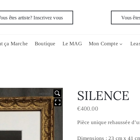
ous êtes artiste? Inscrivez vous
Vous êtes
t ça Marche
Boutique
Le MAG
Mon Compte
Leas
SILENCE
HOVER
€
400.00
Pièce unique rehaussée d’u
Dimensions : 23 cm x 41 