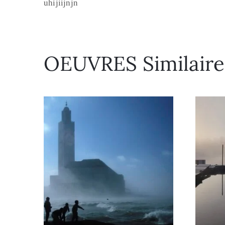
uhijiijnjn
OEUVRES Similaire