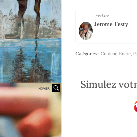
artiste
Jerome Festy
Catégories :
Couleur
,
Encre
,
P
Simulez votr
HOVER