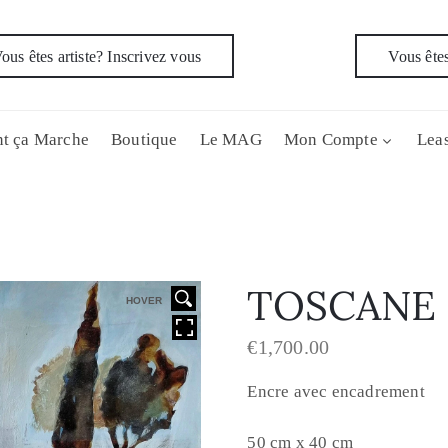
ous êtes artiste? Inscrivez vous
Vous êtes
t ça Marche
Boutique
Le MAG
Mon Compte
Leas
TOSCANE
HOVER
€
1,700.00
Encre avec encadrement
50 cm x 40 cm