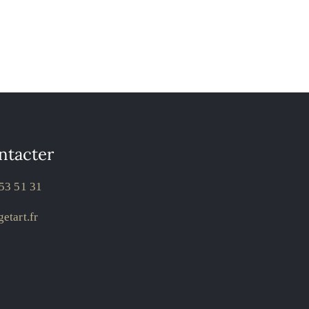
ntacter
53 51 31
etart.fr