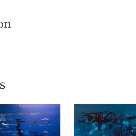
son
s