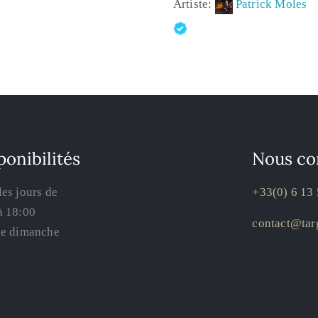
Artiste:
Patrick Moles
ponibilités
Nous co
les jours de
+33(0) 6 13 
à 18:00
contact@targ
le dimanche