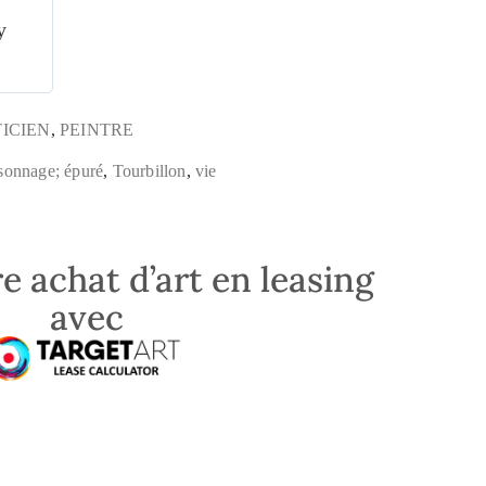
y
TICIEN
,
PEINTRE
sonnage; épuré
,
Tourbillon
,
vie
e achat d’art en leasing
avec