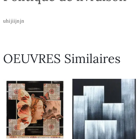
uhijiijnjn
OEUVRES Similaires