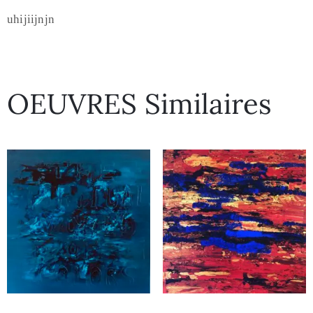
uhijiijnjn
OEUVRES Similaires