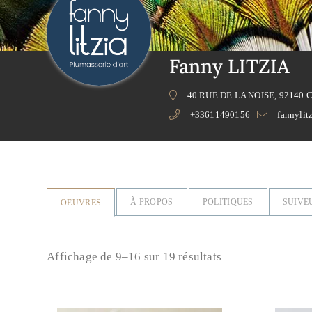
Fanny LITZIA
40 RUE DE LA NOISE, 92140 
+33611490156
fannyli
À PROPOS
POLITIQUES
SUIVE
OEUVRES
Affichage de 9–16 sur 19 résultats