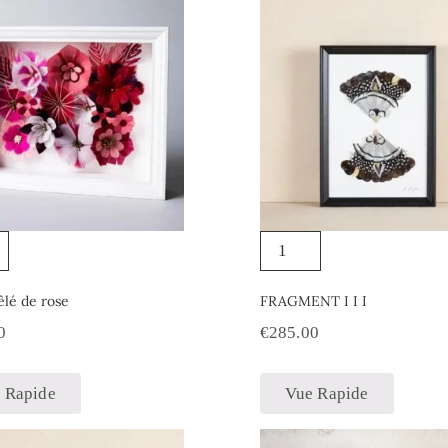
lé de rose
FRAGMENT I I I
0
€
285.00
 Rapide
Vue Rapide