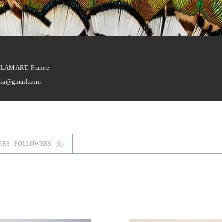
CLAMART, France
tzia@gmail.com
URS "FOLLOWERS" (
0
)