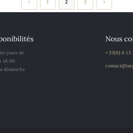
1
2
3
ponibilités
Nous co
les jours de
+33(0) 6 13 
à 18:00
contact@targ
le dimanche