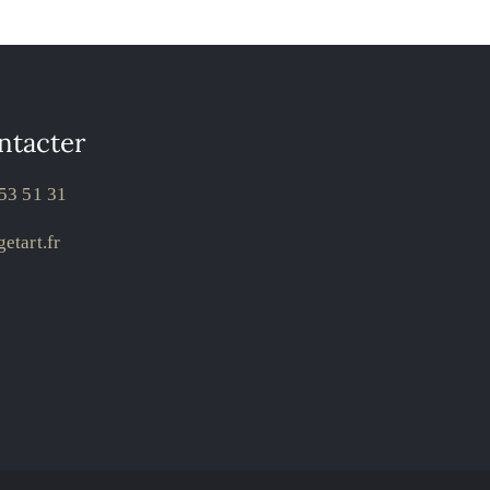
ntacter
53 51 31
etart.fr