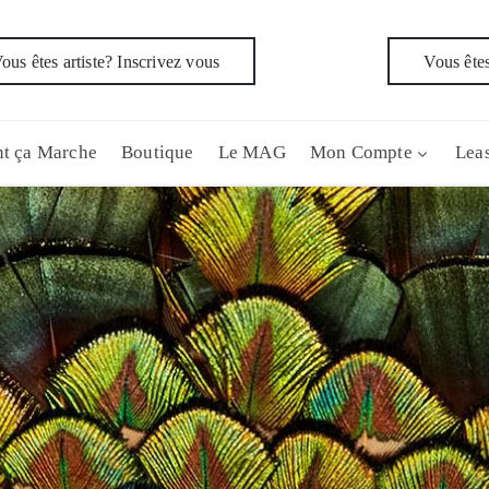
ous êtes artiste? Inscrivez vous
Vous êtes
t ça Marche
Boutique
Le MAG
Mon Compte
Leas