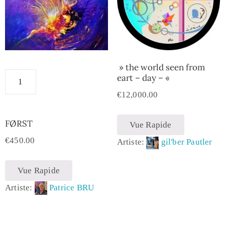
» the world seen from
eart – day – «
€
12,000.00
FØRST
Vue Rapide
€
450.00
Artiste:
gil'ber Pautler
Vue Rapide
Artiste:
Patrice BRU