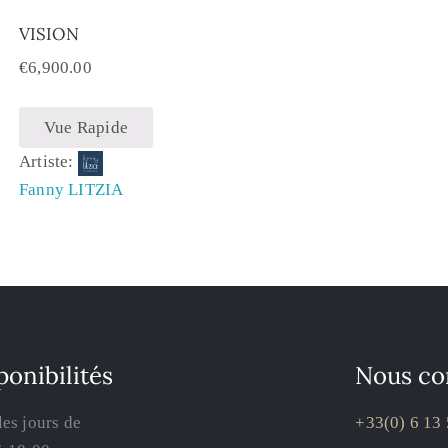
VISION
€
6,900.00
Vue Rapide
Artiste:
Fanny LITZIA
ponibilités
Nous co
les jours de
+33(0) 6 13 