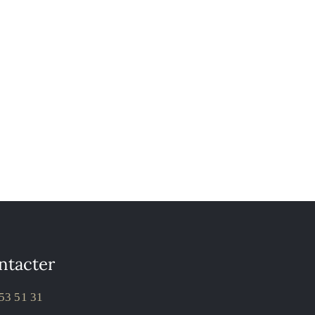
ntacter
53 51 31