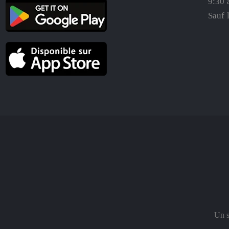
9:30 
Sauf 
Un s