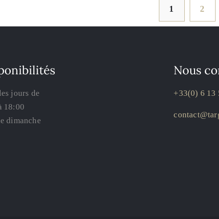
1
2
ponibilités
Nous co
les jours de
+33(0) 6 13 
à 18:00
contact@targ
le dimanche