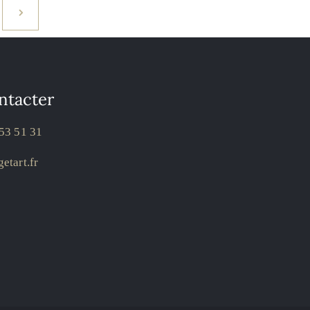
ntacter
53 51 31
etart.fr