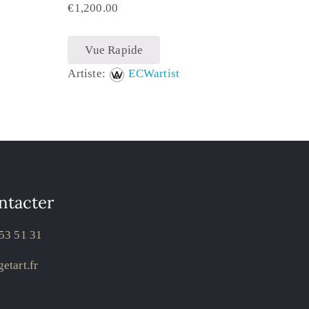
€
1,200.00
Vue Rapide
Artiste:
ECWartist
ntacter
53 51 31
etart.fr