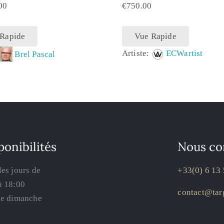
00
€
750.00
 Rapide
Vue Rapide
Artiste:
ECWartist
:
Brel Pascal
ponibilités
Nous co
les jours de
+33(0) 6 13 
à 18:00
contact@targ
le dimanche