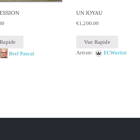
SESSION
UN JOYAU
00
€
1,200.00
 Rapide
Vue Rapide
Artiste:
ECWartist
:
Brel Pascal