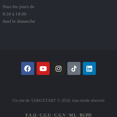
Tous les jours de
9:30 à 18:00
Sauf le dimanche
Un site de TARGETART © 2026. tous droits réservés
F.A.Q
/
C.G.U
/
C.G.V
/
M.L
/
RGPD