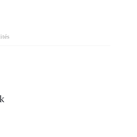
ités
ak