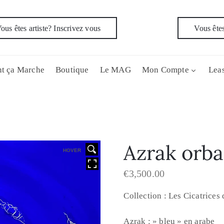
ous êtes artiste? Inscrivez vous
Vous êtes
t ça Marche
Boutique
Le MAG
Mon Compte
Leas
Azrak orba
HOVER
€
3,500.00
Collection : Les Cicatrices
Azrak : » bleu » en arabe