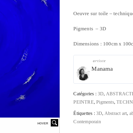
Oeuvre sur toile – techniq
Pigments – 3D
Dimensions : 100cm x 100
artiste
Manama
Catégories :
3D
,
ABSTRACT
PEINTRE
,
Pigments
,
TECHN
Étiquettes :
3D
,
Abstract art
,
a
Contemporain
HOVER