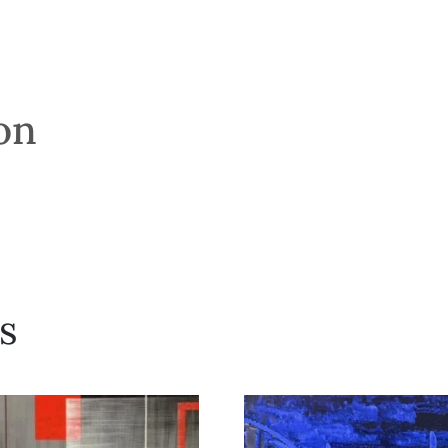
son
s