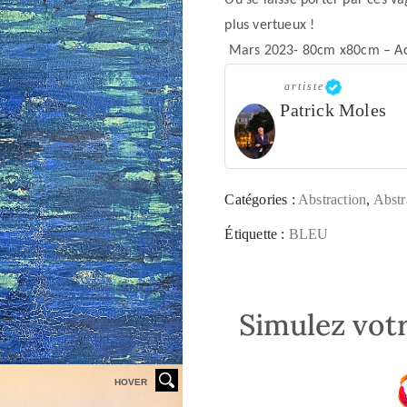
Ou se laisse porter par ces va
plus vertueux !
Mars 2023- 80cm x80cm – Acr
artiste
Patrick Moles
Catégories :
Abstraction
,
Abstr
Étiquette :
BLEU
Simulez votr
HOVER