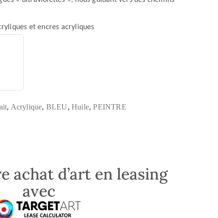
gues « ultraviolettes », nous guidant vers des chemins
yliques et encres acryliques
ait
,
Acrylique
,
BLEU
,
Huile
,
PEINTRE
e achat d’art en leasing
avec