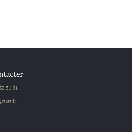
ntacter
53 51 31
etart.fr