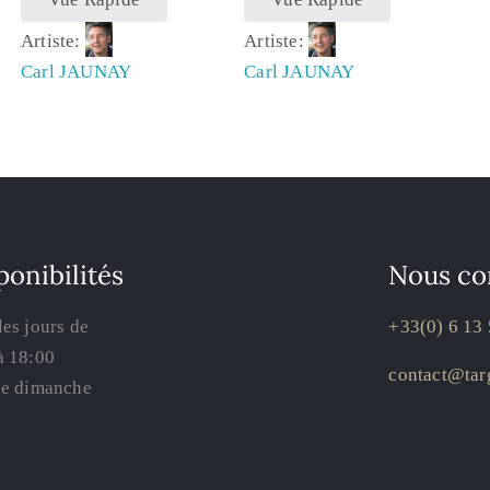
Artiste:
Artiste:
Carl JAUNAY
Carl JAUNAY
ponibilités
Nous co
les jours de
+33(0) 6 13 
à 18:00
contact@targ
le dimanche