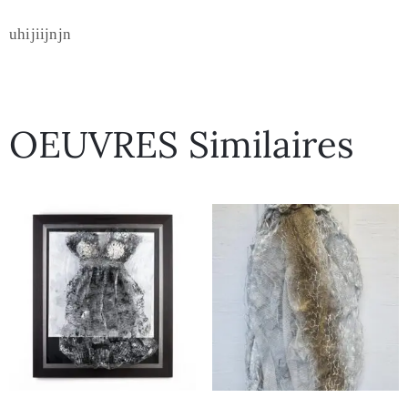
uhijiijnjn
OEUVRES Similaires