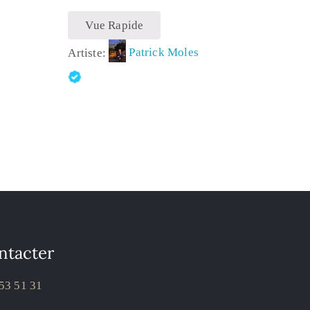
Vue Rapide
Artiste:
Patrick Moles
ntacter
53 51 31