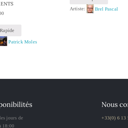
MENTS
Artiste:
Brel Pascal
00
 Rapide
:
Patrick Moles
ponibilités
Nous co
les jours de
+33(0) 6 13 
à 18:00