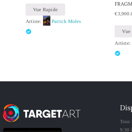
FRAG
Vue Rapide
€
3,900.
Artiste:
Patrick Moles
Vue
Artiste
Dis
Tous 
9:30 