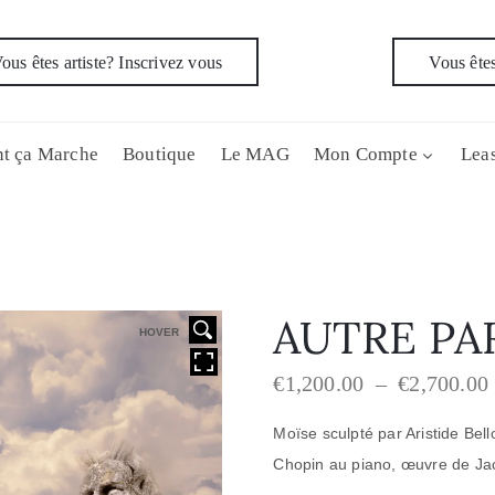
ous êtes artiste? Inscrivez vous
Vous êtes
t ça Marche
Boutique
Le MAG
Mon Compte
Leas
AUTRE PA
HOVER
€
1,200.00
–
€
2,700.00
Moïse sculpté par Aristide Bel
Chopin au piano, œuvre de Ja