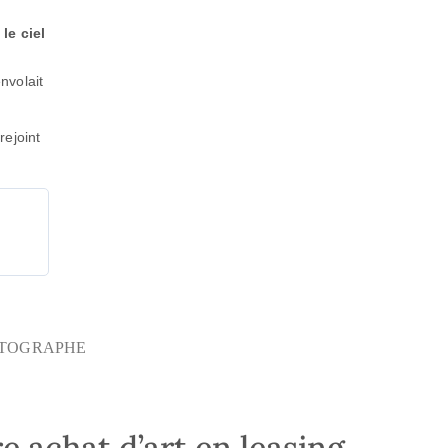
le ciel
envolait
rejoint
TOGRAPHE
e achat d’art en leasing