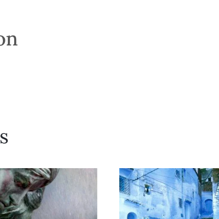
son
s