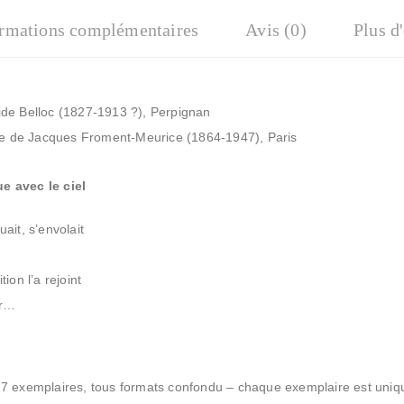
ormations complémentaires
Avis (0)
Plus d
tide Belloc (1827-1913 ?), Perpignan
e de Jacques Froment-Meurice (1864-1947), Paris
e avec le ciel
uait, s’envolait
tion l’a rejoint
er…
à 7 exemplaires, tous formats confondu – chaque exemplaire est uniq