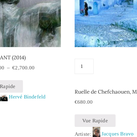
NT (2014)
00
–
€
2,700.00
 Rapide
Ruelle de Chefchaouen, 
:
Hervé Bindefeld
€
680.00
Vue Rapide
Artiste:
Jacques Bravo