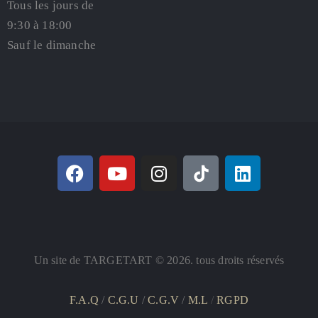
Tous les jours de
9:30 à 18:00
Sauf le dimanche
Un site de TARGETART © 2026. tous droits réservés
F.A.Q
/
C.G.U
/
C.G.V
/
M.L
/
RGPD